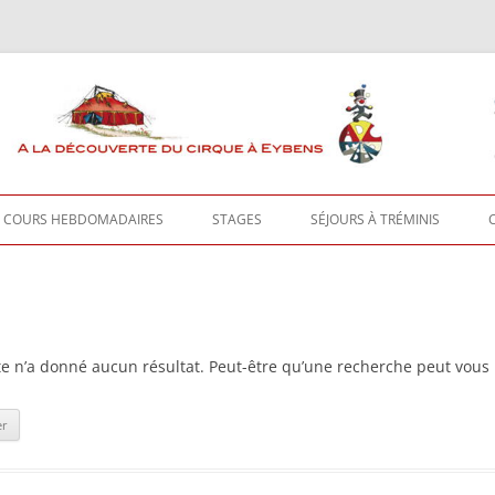
COURS HEBDOMADAIRES
STAGES
SÉJOURS À TRÉMINIS
COURS HEBDOMADAIRES
STAGES ENFANTS
SÉJOURS À TRÉMINIS
COURS HEBDOMADAIRES – FOIRE
STAGES ADULTES
TRÉMINIS – INSCRIPTIONS
AUX QUESTIONS
TRÉMINIS – INFOS PRATIQUES
e n’a donné aucun résultat. Peut-être qu’une recherche peut vous i
ENTRAINEMENTS LIBRES
EN DIRECT DE TRÉMINIS
TRÉMINIS ADULTES