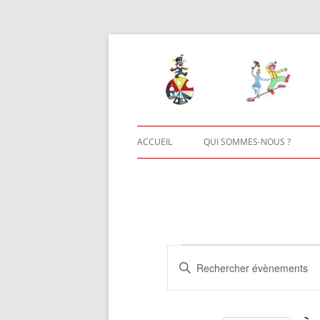
Aller
au
contenu
ACCUEIL
QUI SOMMES-NOUS ?
AUTRES ACTIVITÉS
Évènements
Recherche
Saisir
et
mot-
navigation
clé.
de
Rechercher
vues
Évènements
Évènements
par
mot-